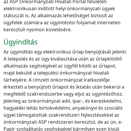
az ASP Önkormányzati Hivatali Portál felületén
elektronikusan indított helyi önkormányzati ügyek
státuszát is. Az alkalmazás lehetőséget biztosít az
ügyfelek számára az ügyintézési folyamat interneten
keresztüli nyomon követésére.
Ügyindítás
Az ügyindítás egy elektronikus űrlap benyújtását jelenti.
A település és az ügy kiválasztása után az űrlapkitöltő
alkalmazás segítségével az ügyfél kitölti az űrlapot,
majd beküldi a települési önkormányzat hivatali
tárhelyére. A címzett önkormányzat iratkezelője
érkezteti a benyújtott űrlapot és iktatás után bekerül a
megfelelő szakrendszerbe vagy eljut az ügyintézőhöz.
Jelenleg az önkormányzat adó, ipar-, és kereskedelmi,
hagyatéki leltár, birtokvédelmi, anyakönyvi és szociális
ügyei támogatottak szakrendszeri fejlesztésekkel az
önkormányzati ASP rendszeren keresztül, de az ún. e-
Papír szolgáltatás segítségével bármilyen ezen kívüli