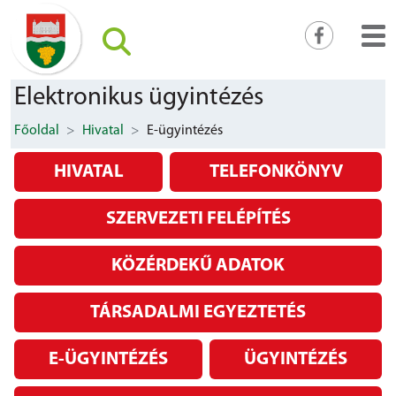
Elektronikus ügyintézés
Főoldal
Hivatal
E-ügyintézés
HIVATAL
TELEFONKÖNYV
SZERVEZETI FELÉPÍTÉS
KÖZÉRDEKŰ ADATOK
TÁRSADALMI EGYEZTETÉS
E-ÜGYINTÉZÉS
ÜGYINTÉZÉS