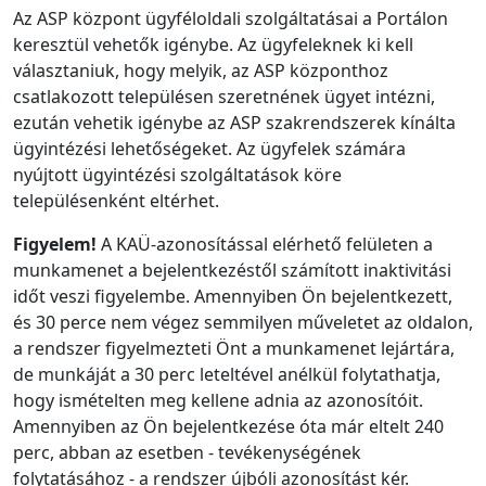
Az ASP központ ügyféloldali szolgáltatásai a Portálon
keresztül vehetők igénybe. Az ügyfeleknek ki kell
választaniuk, hogy melyik, az ASP központhoz
csatlakozott településen szeretnének ügyet intézni,
ezután vehetik igénybe az ASP szakrendszerek kínálta
ügyintézési lehetőségeket. Az ügyfelek számára
nyújtott ügyintézési szolgáltatások köre
településenként eltérhet.
Figyelem!
A KAÜ-azonosítással elérhető felületen a
munkamenet a bejelentkezéstől számított inaktivitási
időt veszi figyelembe. Amennyiben Ön bejelentkezett,
és 30 perce nem végez semmilyen műveletet az oldalon,
a rendszer figyelmezteti Önt a munkamenet lejártára,
de munkáját a 30 perc leteltével anélkül folytathatja,
hogy ismételten meg kellene adnia az azonosítóit.
Amennyiben az Ön bejelentkezése óta már eltelt 240
perc, abban az esetben - tevékenységének
folytatásához - a rendszer újbóli azonosítást kér.