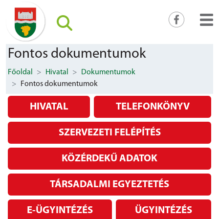
Fontos dokumentumok
Főoldal
Hivatal
Dokumentumok
Fontos dokumentumok
HIVATAL
TELEFONKÖNYV
SZERVEZETI FELÉPÍTÉS
KÖZÉRDEKŰ ADATOK
TÁRSADALMI EGYEZTETÉS
E-ÜGYINTÉZÉS
ÜGYINTÉZÉS