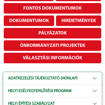
FONTOS DOKUMENTUMOK
DOKUMENTUMOK
HIRDETMÉNYEK
PÁLYÁZATOK
ÖNKORMÁNYZATI PROJEKTEK
VÁLASZTÁSI INFORMÁCIÓK
ADATKEZELÉSI TÁJÉKOZTATÓ (HONLAP)
HELYI ESÉLYEGYENLŐSÉGI PROGRAM
HELYI ÉPÍTÉSI SZABÁLYZAT