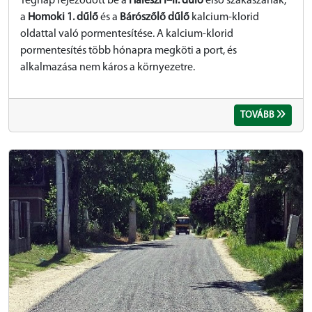
Tegnap fejeződött be a
Haleszi I–II. dűlő
első szakaszának,
a
Homoki 1. dűlő
és a
Bárószőlő dűlő
kalcium-klorid
oldattal való pormentesítése. A kalcium-klorid
pormentesítés több hónapra megköti a port, és
alkalmazása nem káros a környezetre.
TOVÁBB