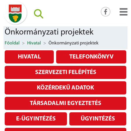
Önkormányzati projektek
Főoldal
Hivatal
Önkormányzati projektek
HIVATAL
TELEFONKÖNYV
SZERVEZETI FELÉPÍTÉS
KÖZÉRDEKŰ ADATOK
TÁRSADALMI EGYEZTETÉS
E-ÜGYINTÉZÉS
ÜGYINTÉZÉS